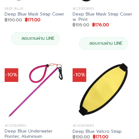
DEEP BLUE
ACCESSORIES
Deep Blue Mask Strap Cover
Deep Blue Mask Strap Cover
w. Print
Original
Current
฿
190.00
฿
171.00
price
price
Original
Current
฿
195.00
฿
176.00
was:
is:
price
price
฿190.00.
฿171.00.
was:
is:
฿195.00.
฿176.00.
สอบถามผ่าน LINE
สอบถามผ่าน LINE
-10%
-10%
ACCESSORIES
ACCESSORIES
Deep Blue Underwater
Deep Blue Velcro Strap
Pointer, Aluminium
Original
Current
฿
190.00
฿
171.00