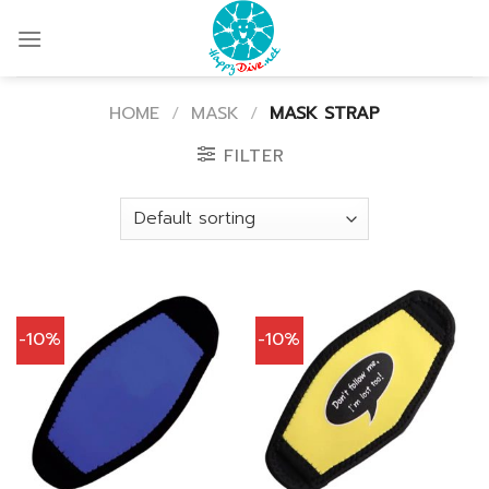
Skip
to
content
HOME
/
MASK
/
MASK STRAP
FILTER
-10%
-10%