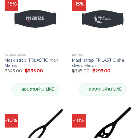
-15%
-15%
ACCESSORIES
MARES
Mask strap TRILASTIC man
Mask strap TRILASTIC she
Mares
dives Mares
Original
Current
Original
Current
฿
345.00
฿
293.00
฿
345.00
฿
293.00
price
price
price
price
was:
is:
was:
is:
฿345.00.
฿293.00.
฿345.00.
฿293.00.
สอบถามผ่าน LINE
สอบถามผ่าน LINE
-10%
-10%