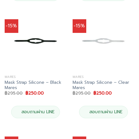
-15%
-15%
MARES
MARES
Mask Strap Silicone – Black
Mask Strap Silicone – Clear
Mares
Mares
Original
Current
Original
Current
฿
295.00
฿
250.00
฿
295.00
฿
250.00
price
price
price
price
was:
is:
was:
is:
฿295.00.
฿250.00.
฿295.00.
฿250.00.
สอบถามผ่าน LINE
สอบถามผ่าน LINE