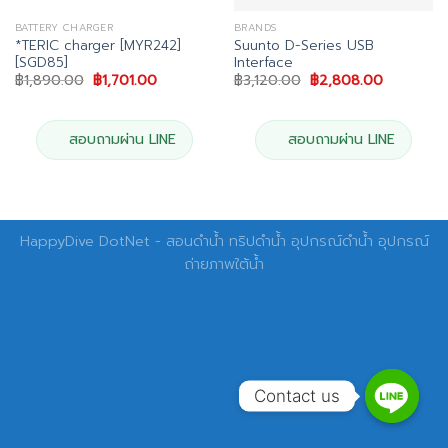
BATTERY CHARGER
BRANDS
*TERIC charger [MYR242]
Suunto D-Series USB
[SGD85]
Interface
Original
Current
Original
Current
฿
1,890.00
฿
1,701.00
฿
3,120.00
฿
2,808.00
price
price
price
price
was:
is:
was:
is:
฿1,890.00.
฿1,701.00.
฿3,120.00.
฿2,808.0
สอบถามผ่าน LINE
สอบถามผ่าน LINE
HappyDive DotNet - สอนดำน้ำ ทริปดำน้ำ อุปกรณ์ดำน้ำ อุปกรณ์
ถ่ายภาพใต้น้ำ
Contact us