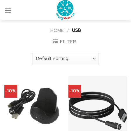
Skip
to
content
HOME
/
USB
FILTER
-10%
-10%