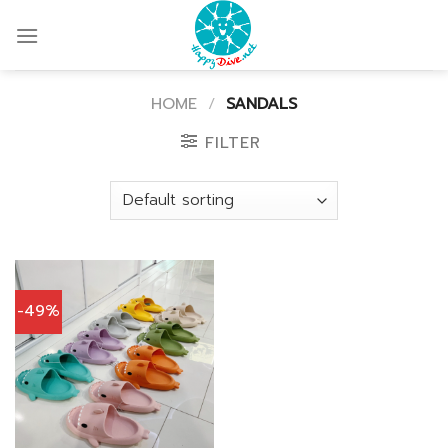
Skip
to
content
HOME
/
SANDALS
FILTER
-49%