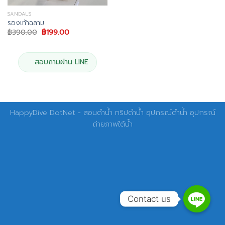
SANDALS
รองเท้าฉลาม
Original
Current
฿
390.00
฿
199.00
price
price
was:
is:
฿390.00.
฿199.00.
สอบถามผ่าน LINE
HappyDive DotNet - สอนดำน้ำ ทริปดำน้ำ อุปกรณ์ดำน้ำ อุปกรณ์
ถ่ายภาพใต้น้ำ
Contact us