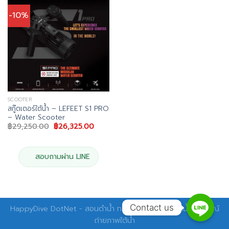
-10%
SCOOTER
สกู๊ตเตอร์ใต้น้ำ – LEFEET S1 PRO
– Water Scooter
Original
Current
฿
29,250.00
฿
26,325.00
price
price
was:
is:
฿29,250.00.
฿26,325.00.
สอบถามผ่าน LINE
Contact us
HappyDive DotNet - สอนดำน้ำ ทริปดำน้ำ อุปกรณ์ดำน้ำ อุปกรณ์
ถ่ายภาพใต้น้ำ