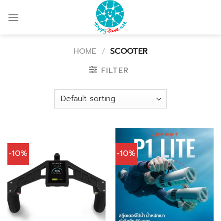
Skip
to
content
HOME
/
SCOOTER
FILTER
-10%
-10%