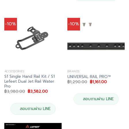
-10%
-10%
ACCESSORIES
BRANDS
S1 Single Hand Rail Kit / S1
UNIVERSAL RAIL PRO™
Lefeet Dual Jet Rail Water
Original
Current
฿
1,290.00
฿
1,161.00
price
price
Pro
was:
is:
Original
Current
฿
3,980.00
฿
3,582.00
฿1,290.00.
฿1,161.00.
price
price
was:
is:
สอบถามผ่าน LINE
฿3,980.00.
฿3,582.00.
สอบถามผ่าน LINE