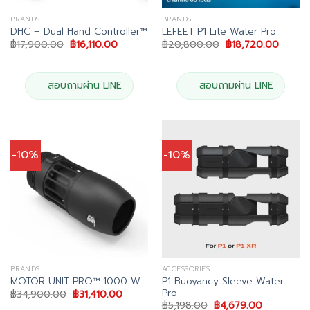
BRANDS
BRANDS
DHC – Dual Hand Controller™
LEFEET P1 Lite Water Pro
Original
Current
Original
Curren
฿
17,900.00
฿
16,110.00
฿
20,800.00
฿
18,720.00
price
price
price
price
was:
is:
was:
is:
฿17,900.00.
฿16,110.00.
฿20,800.00.
฿18,72
สอบถามผ่าน LINE
สอบถามผ่าน LINE
-10%
-10%
BRANDS
ACCESSORIES
P1 Buoyancy Sleeve Water
MOTOR UNIT PRO™ 1000 W
Pro
Original
Current
฿
34,900.00
฿
31,410.00
price
price
Original
Current
฿
5,198.00
฿
4,679.00