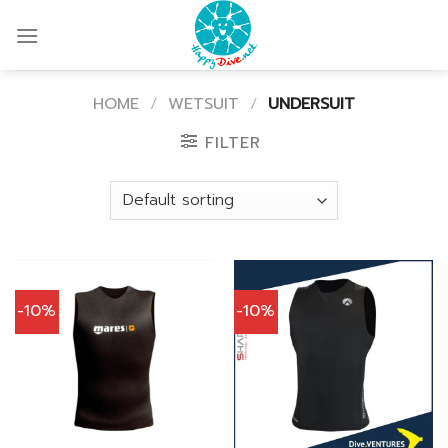
Skip
to
content
HOME
/
WETSUIT
/
UNDERSUIT
FILTER
-10%
-10%