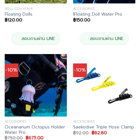
DOLL/SOUVENIR
ACCESSORIES
Floating Dolls
lFloating Doll Water Pro
฿
120.00
฿
150.00
สอบถามผ่าน LINE
สอบถามผ่าน LINE
-10%
-10%
ACCESSORIES
ACCESSORIES
Oceanarium Octopus Holder
Saekodive Triple Hose Clamp
Water Pro
Original
Current
฿
92.00
฿
82.80
price
price
Original
Current
฿
750.00
฿
675.00