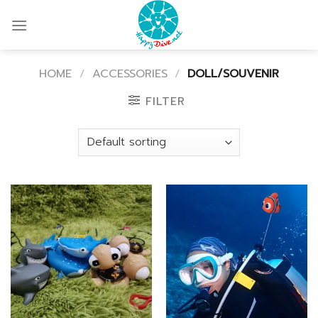
Skip
to
content
HOME
/
ACCESSORIES
/
DOLL/SOUVENIR
FILTER