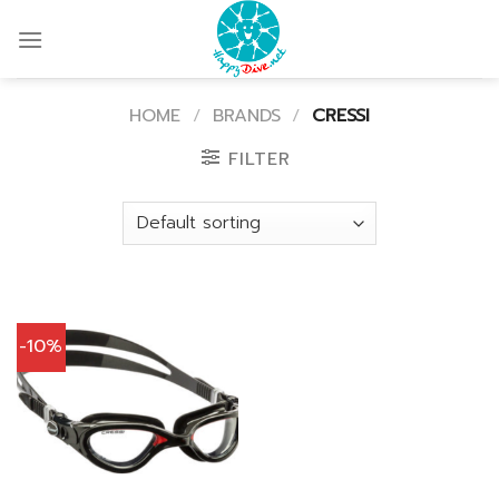
Skip
to
content
HOME
/
BRANDS
/
CRESSI
FILTER
-10%