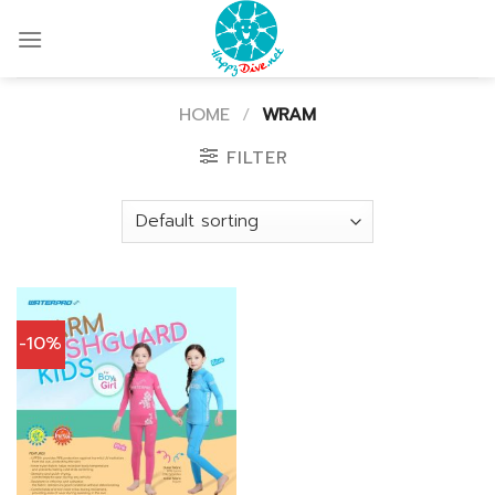
Skip
to
content
HOME
/
WRAM
FILTER
-10%