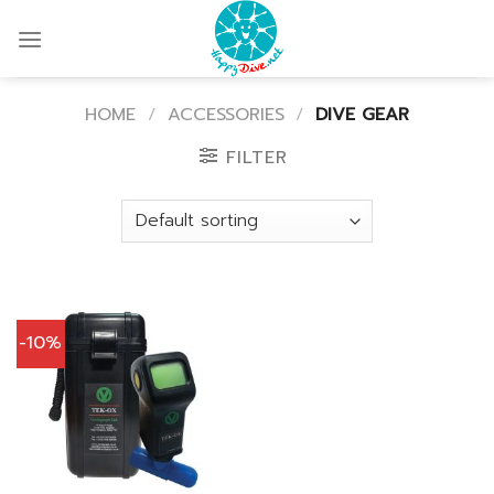
Skip
to
content
HOME
/
ACCESSORIES
/
DIVE GEAR
FILTER
-10%