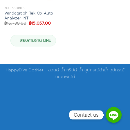
ACCESSORIES
Vandagraph Tek Ox Auto
Analyzer INT
Original
Current
฿
16,730.00
฿
15,057.00
price
price
was:
is:
฿16,730.00.
฿15,057.00.
สอบถามผ่าน LINE
HappyDive DotNet - สอนดำน้ำ ทริปดำน้ำ อุปกรณ์ดำน้ำ อุปกรณ์
ถ่ายภาพใต้น้ำ
Contact us