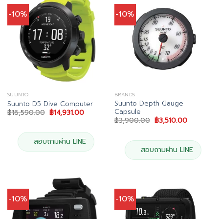
-10%
-10%
SUUNTO
BRANDS
Suunto Depth Gauge
Suunto D5 Dive Computer
Capsule
Original
Current
฿
16,590.00
฿
14,931.00
price
price
Original
Current
฿
3,900.00
฿
3,510.00
was:
is:
price
price
฿16,590.00.
฿14,931.00.
was:
is:
฿3,900.00.
฿3,510.00
สอบถามผ่าน LINE
สอบถามผ่าน LINE
-10%
-10%