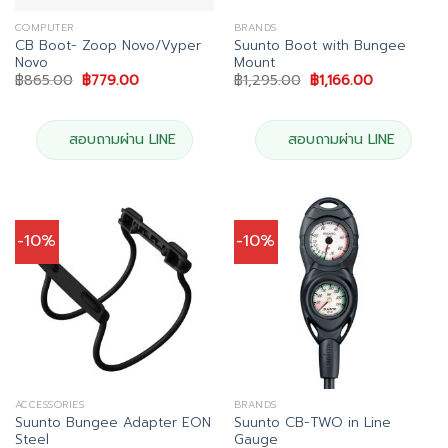
COMPUTER
BRANDS
CB Boot- Zoop Novo/Vyper
Suunto Boot with Bungee
Novo
Mount
Original
Current
Original
Current
฿
865.00
฿
779.00
฿
1,295.00
฿
1,166.00
price
price
price
price
was:
is:
was:
is:
฿865.00.
฿779.00.
฿1,295.00.
฿1,166.00.
สอบถามผ่าน LINE
สอบถามผ่าน LINE
-10%
-10%
ACCESSORIES
BRANDS
Suunto Bungee Adapter EON
Suunto CB-TWO in Line
Steel
Gauge