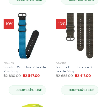
-10%
-10%
BRANDS
BRANDS
Suunto D5 – Dive 2 Textile
Suunto D5 – Explore 2
Zulu Strap
Textile Strap
Original
Current
Original
Current
฿
2,830.00
฿
2,547.00
฿
2,685.00
฿
2,417.00
price
price
price
price
was:
is:
was:
is:
฿2,830.00.
฿2,547.00.
฿2,685.00.
฿2,417.00.
สอบถามผ่าน LINE
สอบถามผ่าน LINE