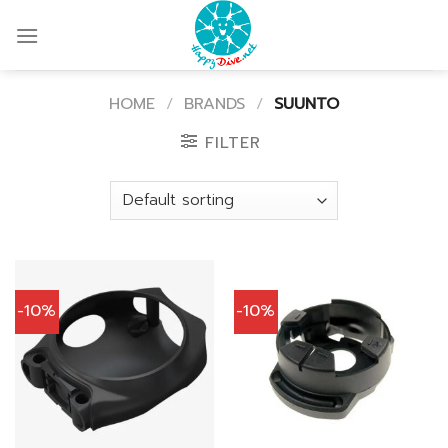
Skip
to
content
HOME
/
BRANDS
/
SUUNTO
FILTER
-10%
-10%