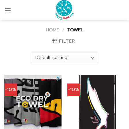
Skip
to
content
HOME
/
TOWEL
FILTER
-10%
-10%