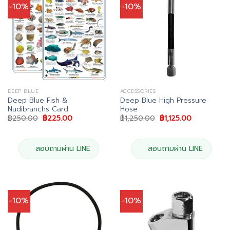
-10%
-10%
DEEP BLUE
ACCESSORIES
Deep Blue Fish &
Deep Blue High Pressure
Nudibranchs Card
Hose
Original
Current
Original
Current
฿
250.00
฿
225.00
฿
1,250.00
฿
1,125.00
price
price
price
price
was:
is:
was:
is:
฿250.00.
฿225.00.
฿1,250.00.
฿1,125.00.
สอบถามผ่าน LINE
สอบถามผ่าน LINE
-10%
-10%