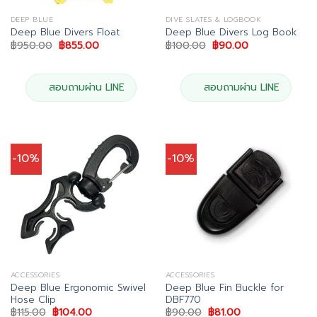
DEEP BLUE
DIVE SLATES & LOGBOOK
Deep Blue Divers Float
Deep Blue Divers Log Book
Original
Current
Original
Current
฿
950.00
฿
855.00
฿
100.00
฿
90.00
price
price
price
price
was:
is:
was:
is:
฿950.00.
฿855.00.
฿100.00.
฿90.00.
สอบถามผ่าน LINE
สอบถามผ่าน LINE
-10%
-10%
ACCESSORIES
ACCESSORIES
Deep Blue Ergonomic Swivel
Deep Blue Fin Buckle for
Hose Clip
DBF770
Original
Current
Original
Current
฿
115.00
฿
104.00
฿
90.00
฿
81.00