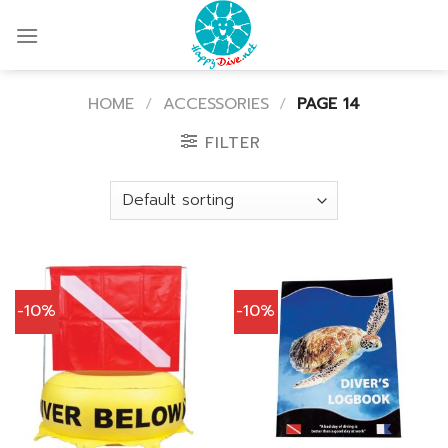
Skip
to
content
HOME
/
ACCESSORIES
/
PAGE 14
FILTER
-10%
-10%