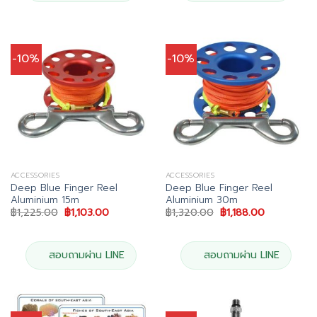
-10%
-10%
ACCESSORIES
ACCESSORIES
Deep Blue Finger Reel
Deep Blue Finger Reel
Aluminium 15m
Aluminium 30m
Original
Current
Original
Current
฿
1,225.00
฿
1,103.00
฿
1,320.00
฿
1,188.00
price
price
price
price
was:
is:
was:
is:
฿1,225.00.
฿1,103.00.
฿1,320.00.
฿1,188.00.
สอบถามผ่าน LINE
สอบถามผ่าน LINE