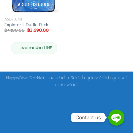
AQUALUNG
Explorer II Duffle Pack
Original
Current
฿
4,100.00
฿
3,690.00
price
price
was:
is:
฿4,100.00.
฿3,690.00.
สอบถามผ่าน LINE
HappyDive DotNet - สอนดำน้ำ ทริปดำน้ำ อุปกรณ์ดำน้ำ อุปกรณ์
ถ่ายภาพใต้น้ำ
Contact us