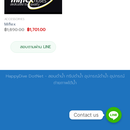
ACCESSORIES
Miflex
Original
Current
฿
1,890.00
฿
1,701.00
price
price
was:
is:
฿1,890.00.
฿1,701.00.
สอบถามผ่าน LINE
HappyDive DotNet - สอนดำน้ำ ทริปดำน้ำ อุปกรณ์ดำน้ำ อุปกรณ์
ถ่ายภาพใต้น้ำ
Contact us