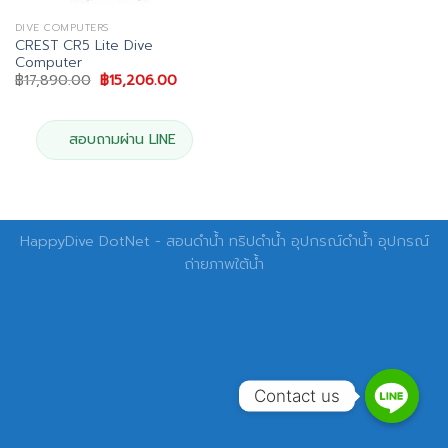
DIVE COMPUTERS
CREST CR5 Lite Dive
Computer
Original
Current
฿
17,890.00
฿
15,206.00
price
price
was:
is:
฿17,890.00.
฿15,206.00.
สอบถามผ่าน LINE
HappyDive DotNet - สอนดำน้ำ ทริปดำน้ำ อุปกรณ์ดำน้ำ อุปกรณ์
ถ่ายภาพใต้น้ำ
Contact us