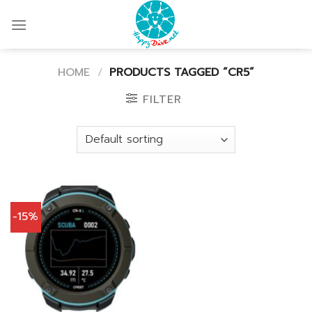
Skip
to
content
HOME
/
PRODUCTS TAGGED “CR5”
FILTER
-15%