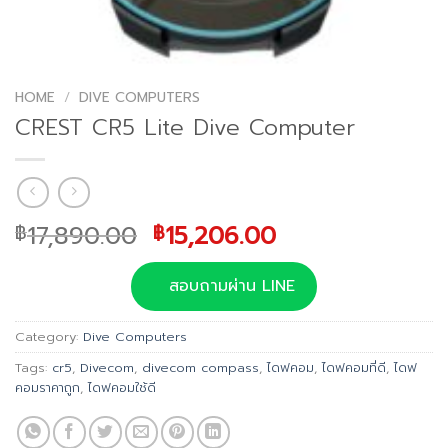
HOME
/
DIVE COMPUTERS
CREST CR5 Lite Dive Computer
Original
Current
17,890.00
15,206.00
฿
฿
price
price
was:
is:
สอบถามผ่าน LINE
฿17,890.00.
฿15,206.00.
Category:
Dive Computers
Tags:
cr5
,
Divecom
,
divecom compass
,
ไดฟคอม
,
ไดฟคอมที่ดี
,
ไดฟ
คอมราคาถูก
,
ไดฟคอมใช้ดี