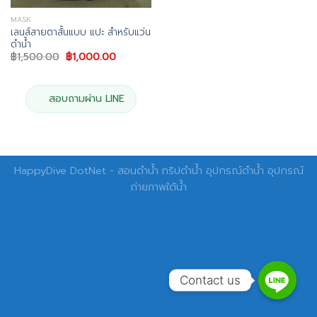
MASK
เลนส์สายตาสั้นแบบ แปะ สำหรับแว่น
ดำน้ำ
Original
Current
฿
1,500.00
฿
1,000.00
price
price
was:
is:
฿1,500.00.
฿1,000.00.
สอบถามผ่าน LINE
HappyDive DotNet - สอนดำน้ำ ทริปดำน้ำ อุปกรณ์ดำน้ำ อุปกรณ์
ถ่ายภาพใต้น้ำ
Contact us