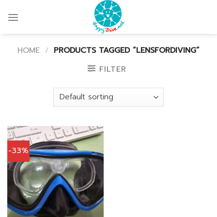
Skip
to
content
HOME
/
PRODUCTS TAGGED “LENSFORDIVING”
FILTER
-33%