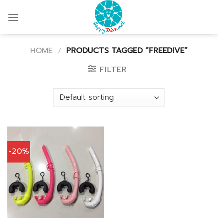
Skip
to
content
HOME
/
PRODUCTS TAGGED “FREEDIVE”
FILTER
-20%