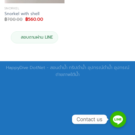
SNORKEL
Snorkel with shell
Original
Current
฿
700.00
฿
560.00
price
price
was:
is:
฿700.00.
฿560.00.
สอบถามผ่าน LINE
HappyDive DotNet - สอนดำน้ำ ทริปดำน้ำ อุปกรณ์ดำน้ำ อุปกรณ์
ถ่ายภาพใต้น้ำ
Contact us