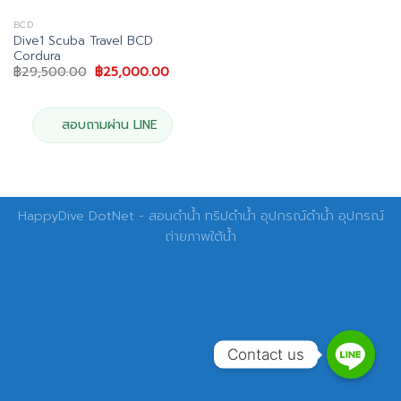
BCD
Dive1 Scuba Travel BCD
Cordura
Original
Current
฿
29,500.00
฿
25,000.00
price
price
was:
is:
฿29,500.00.
฿25,000.00.
สอบถามผ่าน LINE
HappyDive DotNet - สอนดำน้ำ ทริปดำน้ำ อุปกรณ์ดำน้ำ อุปกรณ์
ถ่ายภาพใต้น้ำ
Contact us