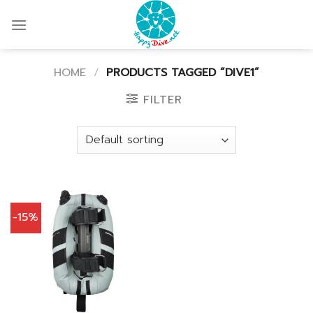
Skip
to
content
HOME
/
PRODUCTS TAGGED “DIVE1”
FILTER
-15%