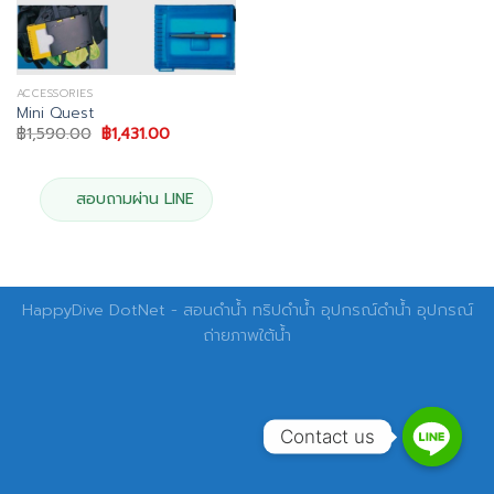
ACCESSORIES
Mini Quest
Original
Current
฿
1,590.00
฿
1,431.00
price
price
was:
is:
฿1,590.00.
฿1,431.00.
สอบถามผ่าน LINE
HappyDive DotNet - สอนดำน้ำ ทริปดำน้ำ อุปกรณ์ดำน้ำ อุปกรณ์
ถ่ายภาพใต้น้ำ
Contact us