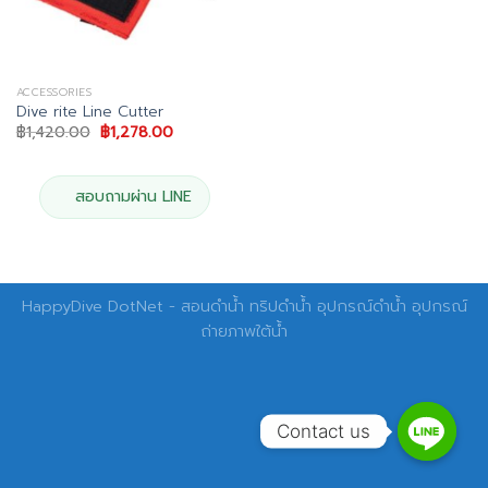
ACCESSORIES
Dive rite Line Cutter
Original
Current
฿
1,420.00
฿
1,278.00
price
price
was:
is:
฿1,420.00.
฿1,278.00.
สอบถามผ่าน LINE
HappyDive DotNet - สอนดำน้ำ ทริปดำน้ำ อุปกรณ์ดำน้ำ อุปกรณ์
ถ่ายภาพใต้น้ำ
Contact us