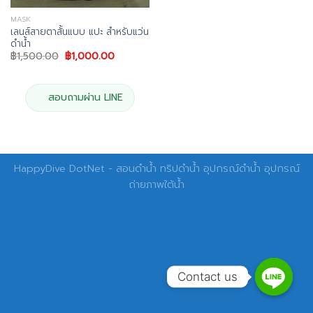
MASK
เลนส์สายตาสั้นแบบ แปะ สำหรับแว่น
ดำน้ำ
Original
Current
฿
1,500.00
฿
1,000.00
price
price
was:
is:
฿1,500.00.
฿1,000.00.
สอบถามผ่าน LINE
HappyDive DotNet - สอนดำน้ำ ทริปดำน้ำ อุปกรณ์ดำน้ำ อุปกรณ์
ถ่ายภาพใต้น้ำ
Contact us