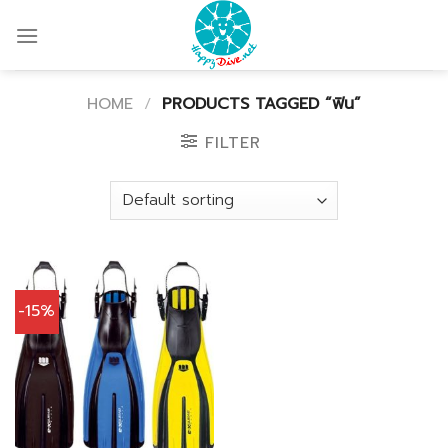
Skip
to
content
HOME
/
PRODUCTS TAGGED “ฟิน”
FILTER
-15%