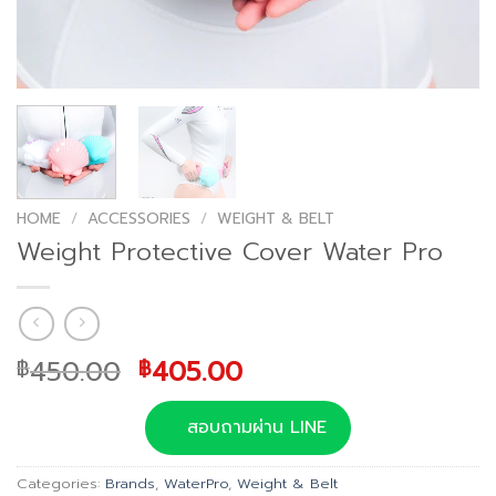
HOME
/
ACCESSORIES
/
WEIGHT & BELT
Weight Protective Cover Water Pro
Original
Current
450.00
405.00
฿
฿
price
price
was:
is:
สอบถามผ่าน LINE
฿450.00.
฿405.00.
Categories:
Brands
,
WaterPro
,
Weight & Belt