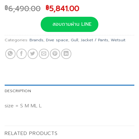
Original
Current
6,490.00
5,841.00
฿
฿
price
price
was:
is:
สอบถามผ่าน LINE
฿6,490.00.
฿5,841.00.
Categories:
Brands
,
Dive space
,
Gull
,
Jacket / Pants
,
Wetsuit
DESCRIPTION
size = S M ML L
RELATED PRODUCTS