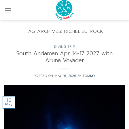
Skip
to
content
TAG ARCHIVES:
RICHELIEU ROCK
DIVING TRIP
South Andaman Apr 14-17 2027 with
Aruna Voyager
POSTED ON
MAY 16, 2026
BY
TOMMY
16
May