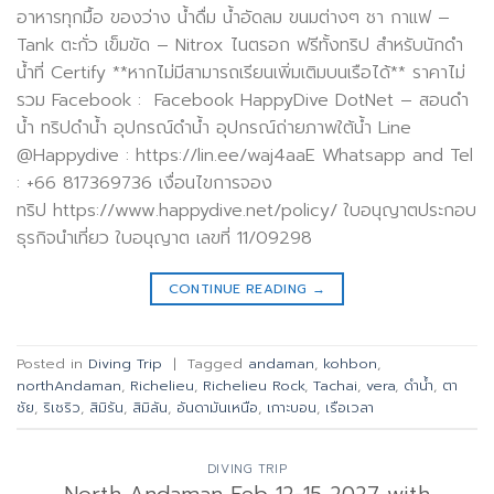
อาหารทุกมื้อ ของว่าง น้ำดื่ม น้ำอัดลม ขนมต่างๆ ชา กาแฟ –
Tank ตะกั่ว เข็มขัด – Nitrox ไนตรอก ฟรีทั้งทริป สำหรับนักดำ
น้ำที่ Certify **หากไม่มีสามารถเรียนเพิ่มเติมบนเรือได้** ราคาไม่
รวม Facebook : Facebook HappyDive DotNet – สอนดำ
น้ำ ทริปดำน้ำ อุปกรณ์ดำน้ำ อุปกรณ์ถ่ายภาพใต้น้ำ Line
@Happydive : https://lin.ee/waj4aaE Whatsapp and Tel
: +66 817369736 เงื่อนไขการจอง
ทริป https://www.happydive.net/policy/ ใบอนุญาตประกอบ
ธุรกิจนำเที่ยว ใบอนุญาต เลขที่ 11/09298
CONTINUE READING
→
Posted in
Diving Trip
|
Tagged
andaman
,
kohbon
,
northAndaman
,
Richelieu
,
Richelieu Rock
,
Tachai
,
vera
,
ดำน้ำ
,
ตา
ชัย
,
ริเชริว
,
สิมิรัน
,
สิมิลัน
,
อันดามันเหนือ
,
เกาะบอน
,
เรือเวลา
DIVING TRIP