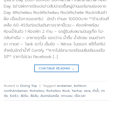
สุรินทร์ Day 2Koh BonKoh BonTachai PinacleTachai Reef
Day 3อ่าวผักกาดStockอ่าวสัปปะรดขึ้นหมู่บ้านมอร์แกนช่องขาด
Day 4Richelieu RockRichelieu RockRichelie Rockกลับเข้า
ฝั่ง เงื่อนไขการจองทริป : มัดจำ ท่านละ 10000บาท **ชำระส่วนที่
เหลือ 60-45วันก่อนวันเดินทางราคานี้รวม:– ห้องพักพร้อม
ห้องน้ำในตัว 1 ห้องพัก 2 ท่าน – รถตู้รับส่งสนามบินภูเก็ต ไป-
กลับท่าเรือ – อาหารทุกมื้อ ของว่าง น้ำดื่ม น้ำอัดลม ขนมต่างๆ
ชา กาแฟ – Tank ตะกั่ว เข็มขัด – Nitrox ไนตรอก ฟรีทั้งทริป
สำหรับนักดำน้ำที่ Certify **หากไม่มีสามารถเรียนเพิ่มเติมบนเรือ
ได้** ราคาไม่รวม Facebook […]
CONTINUE READING
→
Posted in
Diving Trip
|
Tagged
andaman
,
kohbon
,
northAndaman
,
Richelieu
,
Richelieu Rock
,
Tachai
,
vera
,
ดำน้ำ
,
ตา
ชัย
,
ริเชริว
,
สิมิรัน
,
สิมิลัน
,
อันดามันเหนือ
,
เกาะบอน
,
เรือเวลา