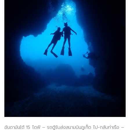
อันดามันใต้ 15 ไดฟ์ – รถตู้รับส่งสนามบินภูเก็ต ไป-กลับท่าเรือ –