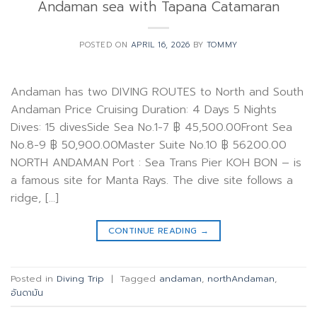
Andaman sea with Tapana Catamaran
POSTED ON
APRIL 16, 2026
BY
TOMMY
Andaman has two DIVING ROUTES to North and South
Andaman Price Cruising Duration: 4 Days 5 Nights
Dives: 15 divesSide Sea No.1-7 ฿ 45,500.00Front Sea
No.8-9 ฿ 50,900.00Master Suite No.10 ฿ 56200.00
NORTH ANDAMAN Port : Sea Trans Pier KOH BON – is
a famous site for Manta Rays. The dive site follows a
ridge, […]
CONTINUE READING
→
Posted in
Diving Trip
|
Tagged
andaman
,
northAndaman
,
อันดามัน