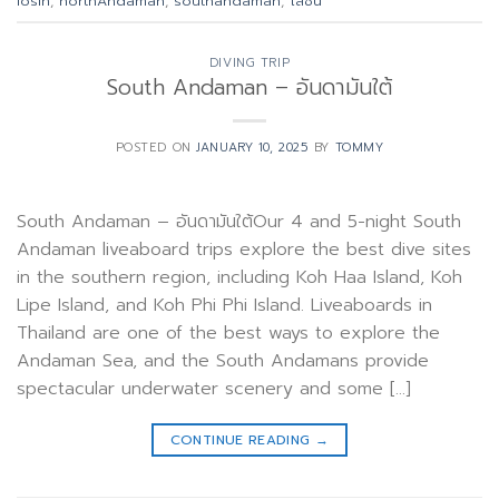
losin
,
northAndaman
,
southandaman
,
โลซิน
DIVING TRIP
South Andaman – อันดามันใต้
POSTED ON
JANUARY 10, 2025
BY
TOMMY
South Andaman – อันดามันใต้Our 4 and 5-night South
Andaman liveaboard trips explore the best dive sites
in the southern region, including Koh Haa Island, Koh
Lipe Island, and Koh Phi Phi Island. Liveaboards in
Thailand are one of the best ways to explore the
Andaman Sea, and the South Andamans provide
spectacular underwater scenery and some […]
CONTINUE READING
→