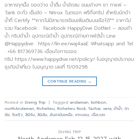
อาหารทุกมื้อ ของว่าง น้ำดื่ม น้ำอัดลม ขนมต่างๆ ชา กาแฟ –
Tank ตะกั่ว เข็มขัด – Nitrox ไนตรอก ฟรีทั้งทริป สำหรับนักดำ
น้ำที่ Certify **หากไม่มีสามารถเรียนเพิ่มเติมบนเรือได้** ราคาไม่
รวม Facebook : Facebook HappyDive DotNet – สอนดำ
น้ำ ทริปดำน้ำ อุปกรณ์ดำน้ำ อุปกรณ์ถ่ายภาพใต้น้ำ Line
@Happydive : https://lin.ee/waj4aaE Whatsapp and Tel
: +66 817369736 เงื่อนไขการจอง
ทริป https://www.happydive.net/policy/ ใบอนุญาตประกอบ
ธุรกิจนำเที่ยว ใบอนุญาต เลขที่ 11/09298
CONTINUE READING
→
Posted in
Diving Trip
|
Tagged
andaman
,
kohbon
,
northAndaman
,
Richelieu
,
Richelieu Rock
,
Tachai
,
vera
,
ดำน้ำ
,
ตา
ชัย
,
ริเชริว
,
สิมิรัน
,
สิมิลัน
,
อันดามันเหนือ
,
เกาะบอน
,
เรือเวลา
DIVING TRIP