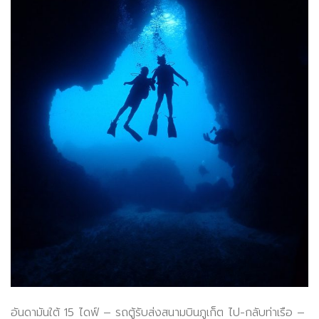
อันดามันใต้ 15 ไดฟ์ – รถตู้รับส่งสนามบินภูเก็ต ไป-กลับท่าเรือ –