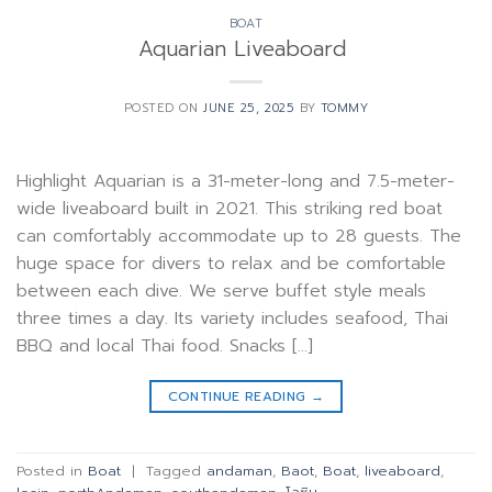
BOAT
Aquarian Liveaboard
POSTED ON
JUNE 25, 2025
BY
TOMMY
Highlight Aquarian is a 31-meter-long and 7.5-meter-
wide liveaboard built in 2021. This striking red boat
can comfortably accommodate up to 28 guests. The
huge space for divers to relax and be comfortable
between each dive. We serve buffet style meals
three times a day. Its variety includes seafood, Thai
BBQ and local Thai food. Snacks […]
CONTINUE READING
→
Posted in
Boat
|
Tagged
andaman
,
Baot
,
Boat
,
liveaboard
,