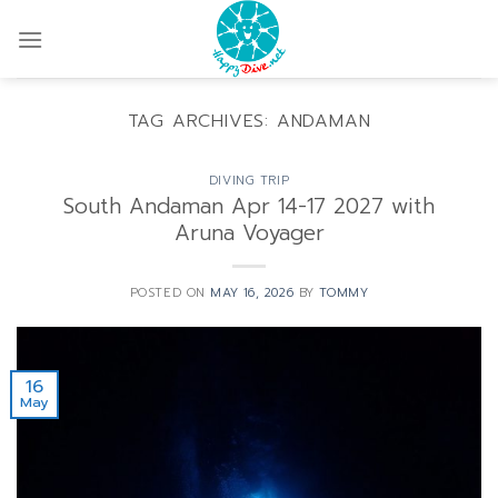
Skip
to
content
TAG ARCHIVES:
ANDAMAN
DIVING TRIP
South Andaman Apr 14-17 2027 with
Aruna Voyager
POSTED ON
MAY 16, 2026
BY
TOMMY
16
May