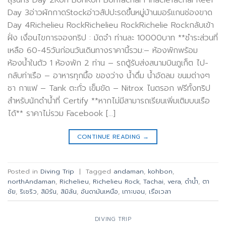
สุรินทร์ Day 2Koh BonKoh BonTachai PinacleTachai Reef
Day 3อ่าวผักกาดStockอ่าวสัปปะรดขึ้นหมู่บ้านมอร์แกนช่องขาด
Day 4Richelieu RockRichelieu RockRichelie Rockกลับเข้า
ฝั่ง เงื่อนไขการจองทริป : มัดจำ ท่านละ 10000บาท **ชำระส่วนที่
เหลือ 60-45วันก่อนวันเดินทางราคานี้รวม:– ห้องพักพร้อม
ห้องน้ำในตัว 1 ห้องพัก 2 ท่าน – รถตู้รับส่งสนามบินภูเก็ต ไป-
กลับท่าเรือ – อาหารทุกมื้อ ของว่าง น้ำดื่ม น้ำอัดลม ขนมต่างๆ
ชา กาแฟ – Tank ตะกั่ว เข็มขัด – Nitrox ไนตรอก ฟรีทั้งทริป
สำหรับนักดำน้ำที่ Certify **หากไม่มีสามารถเรียนเพิ่มเติมบนเรือ
ได้** ราคาไม่รวม Facebook […]
CONTINUE READING
→
Posted in
Diving Trip
|
Tagged
andaman
,
kohbon
,
northAndaman
,
Richelieu
,
Richelieu Rock
,
Tachai
,
vera
,
ดำน้ำ
,
ตา
ชัย
,
ริเชริว
,
สิมิรัน
,
สิมิลัน
,
อันดามันเหนือ
,
เกาะบอน
,
เรือเวลา
DIVING TRIP