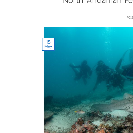
North Andaman Feb
PO
15
May