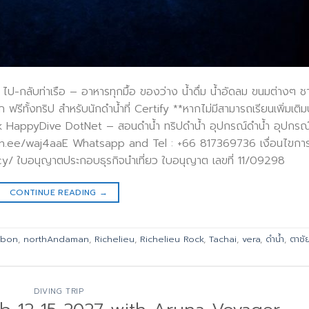
ต ไป-กลับท่าเรือ – อาหารทุกมื้อ ของว่าง น้ำดื่ม น้ำอัดลม ขนมต่างๆ ช
รีทั้งทริป สำหรับนักดำน้ำที่ Certify **หากไม่มีสามารถเรียนเพิ่มเติ
k HappyDive DotNet – สอนดำน้ำ ทริปดำน้ำ อุปกรณ์ดำน้ำ อุปกรณ
/lin.ee/waj4aaE Whatsapp and Tel : +66 817369736 เงื่อนไขกา
/ ใบอนุญาตประกอบธุรกิจนำเที่ยว ใบอนุญาต เลขที่ 11/09298
CONTINUE READING
→
hbon
,
northAndaman
,
Richelieu
,
Richelieu Rock
,
Tachai
,
vera
,
ดำน้ำ
,
ตาชั
DIVING TRIP