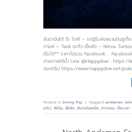
อันดามันใต้ 15 ไดฟ์ – รถตู้รับส่งสนามบินภูเก็
กาแฟ – Tank ตะกั่ว เข็มขัด – Nitrox ไนตรอก ฟ
เรือได้** ราคาไม่รวม Facebook : Faceboo
ถ่ายภาพใต้น้ำ Line @Happydive : https:/
จองทริป https://www.happydive.net/policy
Posted in
Diving Trip
|
Tagged
andaman
,
ko
เชริว
,
สิมิรัน
,
สิมิลัน
,
อันดามันเหนือ
,
เกาะบอน
,
เรือเวลา