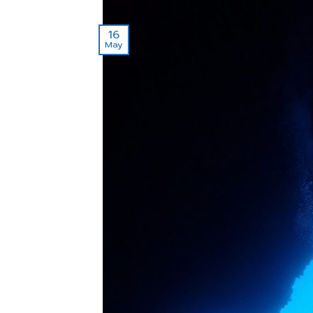
16
May