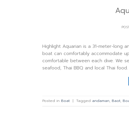
Aqu
POS
Highlight Aquarian is a 31-meter-long an
boat can comfortably accommodate up 
comfortable between each dive. We serv
seafood, Thai BBQ and local Thai food.
Posted in
Boat
|
Tagged
andaman
,
Baot
,
Bo