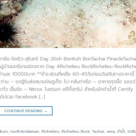
-ตาชัย-ริเชริว-สุรินทร์ Day 2Koh BonKoh BonTachai PinacleTacha
หมู่บ้านมอร์แกนช่องขาด Day 4Richelieu RockRichelieu RockRiche
 ท่านละ 10000บาท **ชำระส่วนที่เหลือ 60-45วันก่อนวันเดินทางราคานี้
่าน – รถตู้รับส่งสนามบินภูเก็ต ไป-กลับท่าเรือ – อาหารทุกมื้อ ของว
ั่ว เข็มขัด – Nitrox ไนตรอก ฟรีทั้งทริป สำหรับนักดำน้ำที่ Certify
าคาไม่รวม Facebook […]
CONTINUE READING
→
hbon
,
northAndaman
,
Richelieu
,
Richelieu Rock
,
Tachai
,
vera
,
ดำน้ำ
,
ตาชั