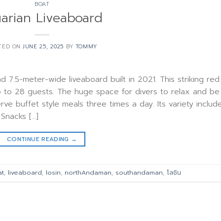
BOAT
arian Liveaboard
TED ON
JUNE 25, 2025
BY
TOMMY
d 7.5-meter-wide liveaboard built in 2021. This striking red
to 28 guests. The huge space for divers to relax and be
e buffet style meals three times a day. Its variety includ
 Snacks […]
CONTINUE READING
→
at
,
liveaboard
,
losin
,
northAndaman
,
southandaman
,
โลซิน