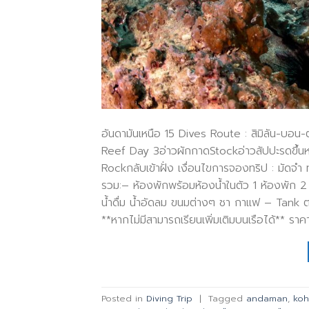
อันดามันเหนือ 15 Dives Route : สิมิลัน-บอน
Reef Day 3อ่าวผักกาดStockอ่าวสัปปะรดขึ้น
Rockกลับเข้าฝั่ง เงื่อนไขการจองทริป : มัดจำ
รวม:– ห้องพักพร้อมห้องน้ำในตัว 1 ห้องพัก 2 ท
น้ำดื่ม น้ำอัดลม ขนมต่างๆ ชา กาแฟ – Tank ตะก
**หากไม่มีสามารถเรียนเพิ่มเติมบนเรือได้** ร
Posted in
Diving Trip
|
Tagged
andaman
,
ko