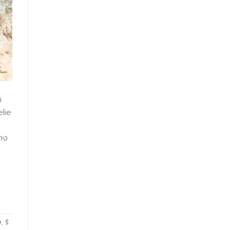
i
lie
่าง
ย
,
ริ