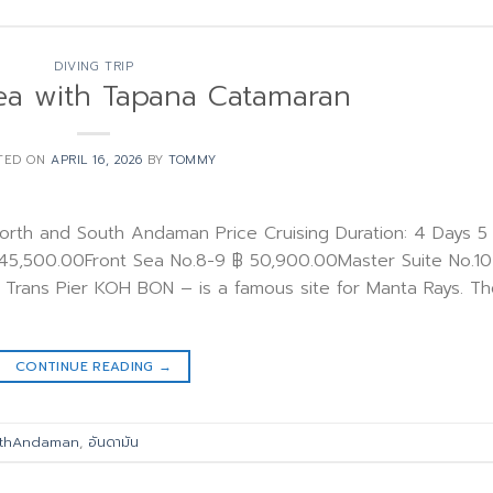
DIVING TRIP
a with Tapana Catamaran
TED ON
APRIL 16, 2026
BY
TOMMY
th and South Andaman Price Cruising Duration: 4 Days 5
฿ 45,500.00Front Sea No.8-9 ฿ 50,900.00Master Suite No.10
ans Pier KOH BON – is a famous site for Manta Rays. Th
CONTINUE READING
→
rthAndaman
,
อันดามัน