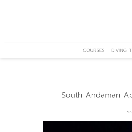
Skip
to
content
COURSES
DIVING T
South Andaman Apr
PO