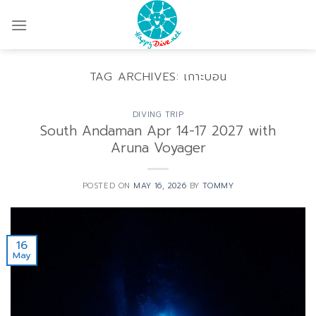
Skip
to
content
TAG ARCHIVES:
เกาะบอน
DIVING TRIP
South Andaman Apr 14-17 2027 with
Aruna Voyager
POSTED ON
MAY 16, 2026
BY
TOMMY
16
May