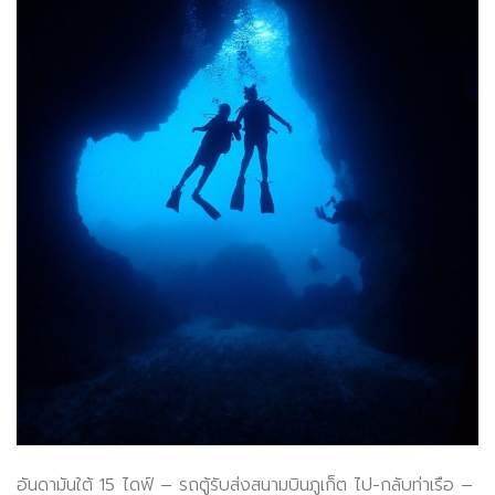
อันดามันใต้ 15 ไดฟ์ – รถตู้รับส่งสนามบินภูเก็ต ไป-กลับท่าเรือ –