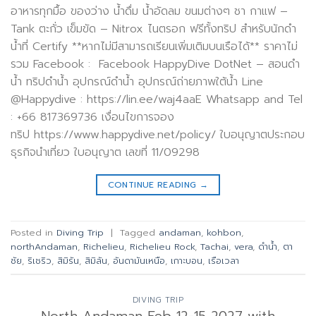
อาหารทุกมื้อ ของว่าง น้ำดื่ม น้ำอัดลม ขนมต่างๆ ชา กาแฟ –
Tank ตะกั่ว เข็มขัด – Nitrox ไนตรอก ฟรีทั้งทริป สำหรับนักดำ
น้ำที่ Certify **หากไม่มีสามารถเรียนเพิ่มเติมบนเรือได้** ราคาไม่
รวม Facebook : Facebook HappyDive DotNet – สอนดำ
น้ำ ทริปดำน้ำ อุปกรณ์ดำน้ำ อุปกรณ์ถ่ายภาพใต้น้ำ Line
@Happydive : https://lin.ee/waj4aaE Whatsapp and Tel
: +66 817369736 เงื่อนไขการจอง
ทริป https://www.happydive.net/policy/ ใบอนุญาตประกอบ
ธุรกิจนำเที่ยว ใบอนุญาต เลขที่ 11/09298
CONTINUE READING
→
Posted in
Diving Trip
|
Tagged
andaman
,
kohbon
,
northAndaman
,
Richelieu
,
Richelieu Rock
,
Tachai
,
vera
,
ดำน้ำ
,
ตา
ชัย
,
ริเชริว
,
สิมิรัน
,
สิมิลัน
,
อันดามันเหนือ
,
เกาะบอน
,
เรือเวลา
DIVING TRIP