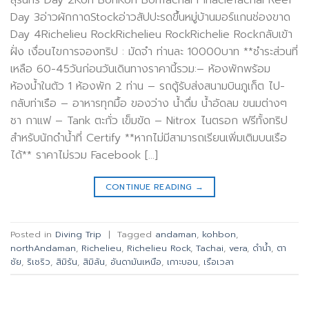
สุรินทร์ Day 2Koh BonKoh BonTachai PinacleTachai Reef
Day 3อ่าวผักกาดStockอ่าวสัปปะรดขึ้นหมู่บ้านมอร์แกนช่องขาด
Day 4Richelieu RockRichelieu RockRichelie Rockกลับเข้า
ฝั่ง เงื่อนไขการจองทริป : มัดจำ ท่านละ 10000บาท **ชำระส่วนที่
เหลือ 60-45วันก่อนวันเดินทางราคานี้รวม:– ห้องพักพร้อม
ห้องน้ำในตัว 1 ห้องพัก 2 ท่าน – รถตู้รับส่งสนามบินภูเก็ต ไป-
กลับท่าเรือ – อาหารทุกมื้อ ของว่าง น้ำดื่ม น้ำอัดลม ขนมต่างๆ
ชา กาแฟ – Tank ตะกั่ว เข็มขัด – Nitrox ไนตรอก ฟรีทั้งทริป
สำหรับนักดำน้ำที่ Certify **หากไม่มีสามารถเรียนเพิ่มเติมบนเรือ
ได้** ราคาไม่รวม Facebook […]
CONTINUE READING
→
Posted in
Diving Trip
|
Tagged
andaman
,
kohbon
,
northAndaman
,
Richelieu
,
Richelieu Rock
,
Tachai
,
vera
,
ดำน้ำ
,
ตา
ชัย
,
ริเชริว
,
สิมิรัน
,
สิมิลัน
,
อันดามันเหนือ
,
เกาะบอน
,
เรือเวลา