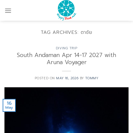
Skip
to
content
TAG ARCHIVES:
ตาชัย
DIVING TRIP
South Andaman Apr 14-17 2027 with
Aruna Voyager
POSTED ON
MAY 16, 2026
BY
TOMMY
16
May