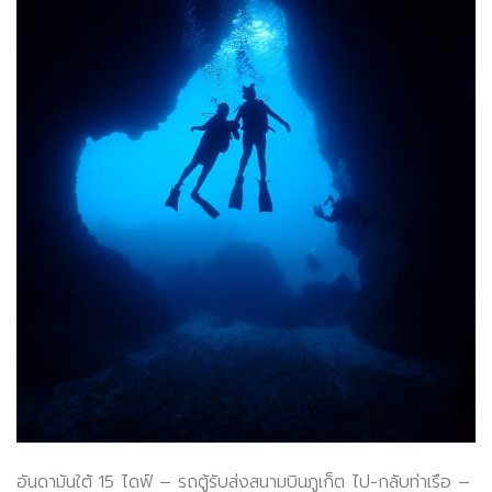
อันดามันใต้ 15 ไดฟ์ – รถตู้รับส่งสนามบินภูเก็ต ไป-กลับท่าเรือ –