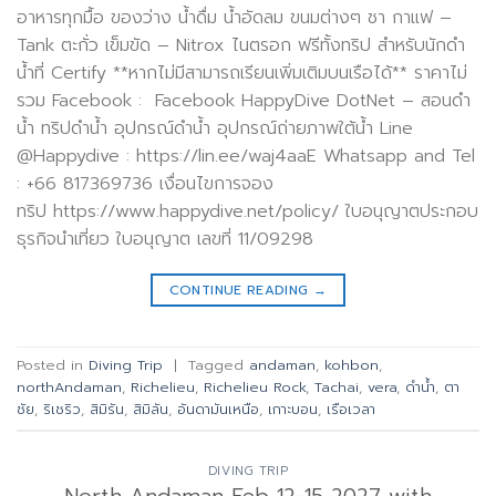
อาหารทุกมื้อ ของว่าง น้ำดื่ม น้ำอัดลม ขนมต่างๆ ชา กาแฟ –
Tank ตะกั่ว เข็มขัด – Nitrox ไนตรอก ฟรีทั้งทริป สำหรับนักดำ
น้ำที่ Certify **หากไม่มีสามารถเรียนเพิ่มเติมบนเรือได้** ราคาไม่
รวม Facebook : Facebook HappyDive DotNet – สอนดำ
น้ำ ทริปดำน้ำ อุปกรณ์ดำน้ำ อุปกรณ์ถ่ายภาพใต้น้ำ Line
@Happydive : https://lin.ee/waj4aaE Whatsapp and Tel
: +66 817369736 เงื่อนไขการจอง
ทริป https://www.happydive.net/policy/ ใบอนุญาตประกอบ
ธุรกิจนำเที่ยว ใบอนุญาต เลขที่ 11/09298
CONTINUE READING
→
Posted in
Diving Trip
|
Tagged
andaman
,
kohbon
,
northAndaman
,
Richelieu
,
Richelieu Rock
,
Tachai
,
vera
,
ดำน้ำ
,
ตา
ชัย
,
ริเชริว
,
สิมิรัน
,
สิมิลัน
,
อันดามันเหนือ
,
เกาะบอน
,
เรือเวลา
DIVING TRIP