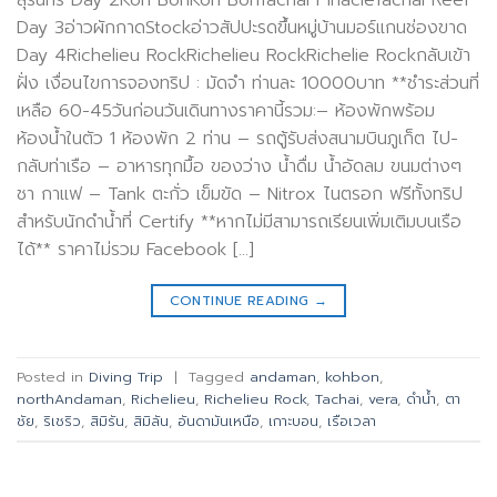
สุรินทร์ Day 2Koh BonKoh BonTachai PinacleTachai Reef
Day 3อ่าวผักกาดStockอ่าวสัปปะรดขึ้นหมู่บ้านมอร์แกนช่องขาด
Day 4Richelieu RockRichelieu RockRichelie Rockกลับเข้า
ฝั่ง เงื่อนไขการจองทริป : มัดจำ ท่านละ 10000บาท **ชำระส่วนที่
เหลือ 60-45วันก่อนวันเดินทางราคานี้รวม:– ห้องพักพร้อม
ห้องน้ำในตัว 1 ห้องพัก 2 ท่าน – รถตู้รับส่งสนามบินภูเก็ต ไป-
กลับท่าเรือ – อาหารทุกมื้อ ของว่าง น้ำดื่ม น้ำอัดลม ขนมต่างๆ
ชา กาแฟ – Tank ตะกั่ว เข็มขัด – Nitrox ไนตรอก ฟรีทั้งทริป
สำหรับนักดำน้ำที่ Certify **หากไม่มีสามารถเรียนเพิ่มเติมบนเรือ
ได้** ราคาไม่รวม Facebook […]
CONTINUE READING
→
Posted in
Diving Trip
|
Tagged
andaman
,
kohbon
,
northAndaman
,
Richelieu
,
Richelieu Rock
,
Tachai
,
vera
,
ดำน้ำ
,
ตา
ชัย
,
ริเชริว
,
สิมิรัน
,
สิมิลัน
,
อันดามันเหนือ
,
เกาะบอน
,
เรือเวลา