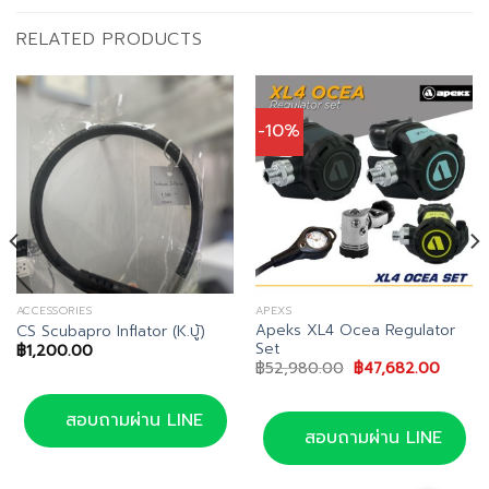
RELATED PRODUCTS
-10%
ACCESSORIES
APEXS
Apeks XL4 Ocea Regulator
CS Scubapro Inflator (K.บู้)
Set
฿
1,200.00
Original
Curren
฿
52,980.00
฿
47,682.00
price
price
was:
is:
฿52,980.00.
฿47,68
สอบถามผ่าน LINE
สอบถามผ่าน LINE