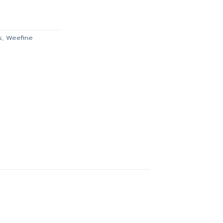
is:
.00.
฿3,825.00.
s
,
Weefine