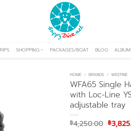
RIPS
SHOPPING
PACKAGES/BOAT
BLOG
ALBUM
HOME
/
BRANDS
/
WEEFINE
WFA65 Single H
with Loc-Line Y
adjustable tray
Origin
4,250.00
3,825
฿
฿
price