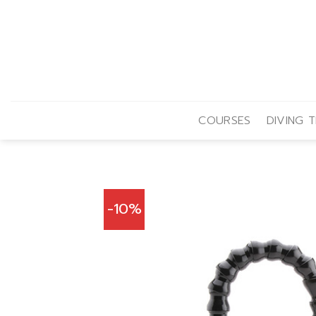
Skip
to
content
COURSES
DIVING T
-10%