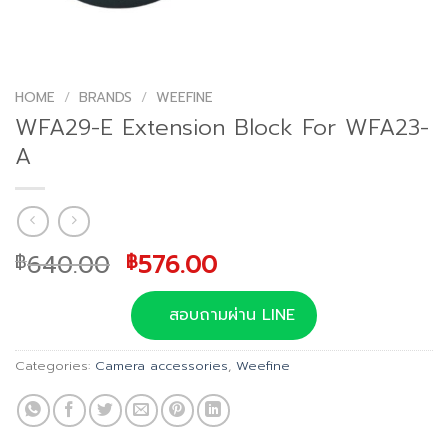
HOME
/
BRANDS
/
WEEFINE
WFA29-E Extension Block For WFA23-
A
Original
Current
640.00
576.00
฿
฿
price
price
was:
is:
สอบถามผ่าน LINE
฿640.00.
฿576.00.
Categories:
Camera accessories
,
Weefine