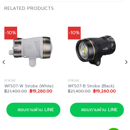
RELATED PRODUCTS
-10%
-10%
STROBE
STROBE
WFS07-W Strobe (White)
WFS07-B Strobe (Black)
ent
Original
Current
Original
Current
฿
21,400.00
฿
19,260.00
฿
21,400.00
฿
19,260.00
price
price
price
price
was:
is:
was:
is:
910.00.
฿21,400.00.
฿19,260.00.
฿21,400.00.
฿19,26
สอบถามผ่าน LINE
สอบถามผ่าน LINE