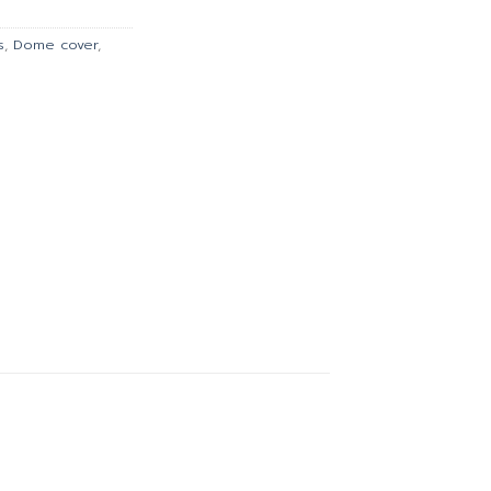
.
฿387.00.
s
,
Dome cover
,