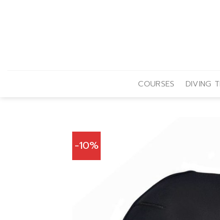
Skip
to
content
COURSES
DIVING T
-10%