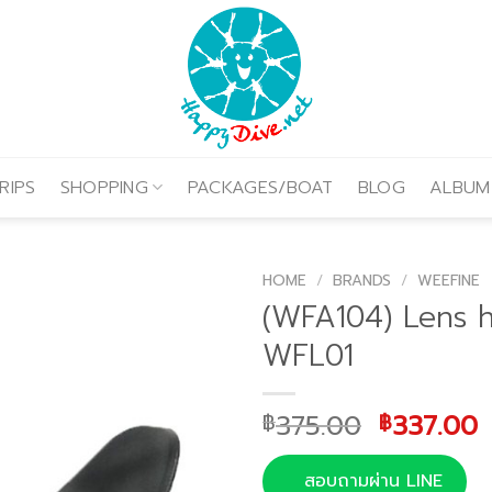
RIPS
SHOPPING
PACKAGES/BOAT
BLOG
ALBUM
HOME
/
BRANDS
/
WEEFINE
(WFA104) Lens 
WFL01
Original
C
375.00
337.00
฿
฿
price
p
was:
i
สอบถามผ่าน LINE