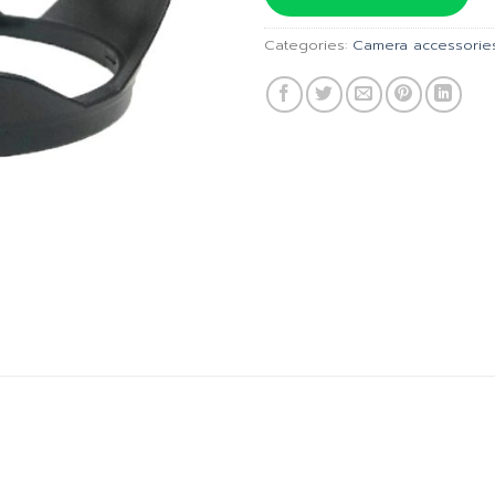
฿375.00.
฿
Categories:
Camera accessorie