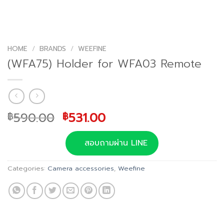
HOME
/
BRANDS
/
WEEFINE
(WFA75) Holder for WFA03 Remote
Original
Current
590.00
531.00
฿
฿
price
price
was:
is:
สอบถามผ่าน LINE
฿590.00.
฿531.00.
Categories:
Camera accessories
,
Weefine