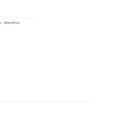
is:
.
฿630.00.
s
,
Weefine