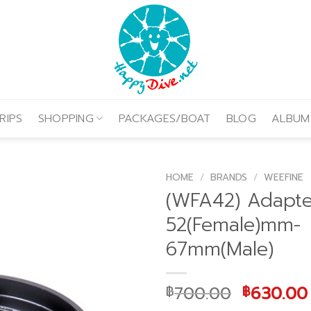
RIPS
SHOPPING
PACKAGES/BOAT
BLOG
ALBUM
HOME
/
BRANDS
/
WEEFINE
(WFA42) Adapte
52(Female)mm-
67mm(Male)
Original
700.00
630.00
฿
฿
price