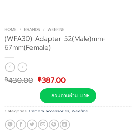
HOME
/
BRANDS
/
WEEFINE
(WFA30) Adapter 52(Male)mm-
67mm(Female)
Original
Current
430.00
387.00
฿
฿
price
price
was:
is:
สอบถามผ่าน LINE
฿430.00.
฿387.00.
Categories:
Camera accessories
,
Weefine