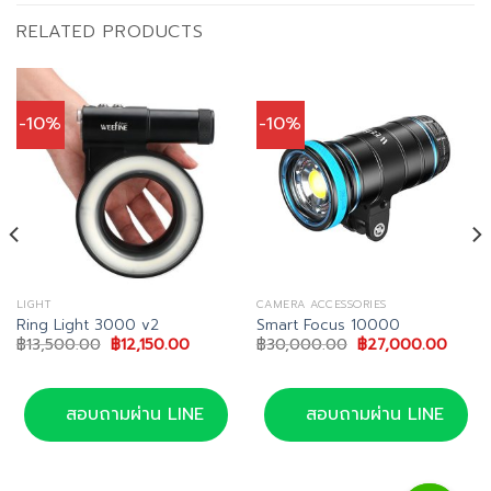
RELATED PRODUCTS
-10%
-10%
LIGHT
CAMERA ACCESSORIES
Ring Light 3000 v2
Smart Focus 10000
Original
Current
Original
Curre
฿
13,500.00
฿
12,150.00
฿
30,000.00
฿
27,000.00
price
price
price
price
was:
is:
was:
is:
0.
฿13,500.00.
฿12,150.00.
฿30,000.00.
฿27,0
สอบถามผ่าน LINE
สอบถามผ่าน LINE