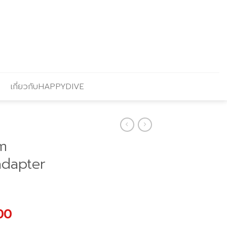
เกี่ยวกับHAPPYDIVE
m
adapter
l
Current
00
price