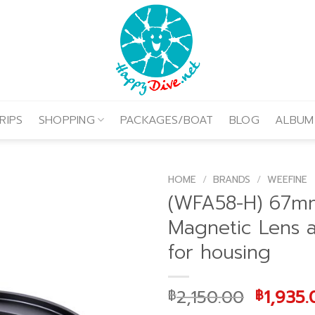
RIPS
SHOPPING
PACKAGES/BOAT
BLOG
ALBUM
HOME
/
BRANDS
/
WEEFINE
(WFA58-H) 67m
Magnetic Lens 
for housing
Origina
2,150.00
1,935.
฿
฿
price