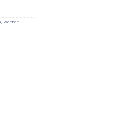
is:
00.
฿1,935.00.
s
,
Weefine