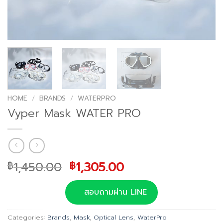
HOME
/
BRANDS
/
WATERPRO
Vyper Mask WATER PRO
Original
Current
1,450.00
1,305.00
฿
฿
price
price
was:
is:
สอบถามผ่าน LINE
฿1,450.00.
฿1,305.00.
Categories:
Brands
,
Mask
,
Optical Lens
,
WaterPro