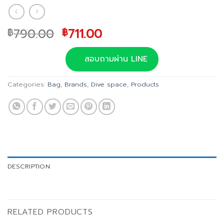
Original
Current
790.00
711.00
฿
฿
price
price
was:
is:
สอบถามผ่าน LINE
฿790.00.
฿711.00.
Categories:
Bag
,
Brands
,
Dive space
,
Products
DESCRIPTION
RELATED PRODUCTS