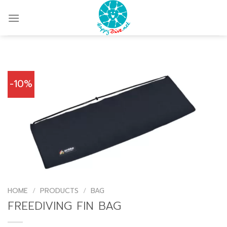
Skip
to
content
-10%
HOME
/
PRODUCTS
/
BAG
FREEDIVING FIN BAG