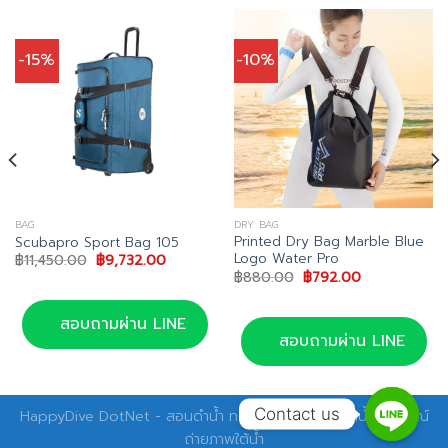
-15%
-10%
BAG
DRY BAG
Printed Dry Bag Marble Blue
Scubapro Sport Bag 105
Logo Water Pro
Original
Current
฿
11,450.00
฿
9,732.00
price
price
Original
Current
฿
880.00
฿
792.00
was:
is:
price
price
฿11,450.00.
฿9,732.00.
was:
is:
00.
฿880.00.
฿792.00.
สอบถามผ่าน LINE
สอบถามผ่าน LINE
Contact us
HappyDive DotNet - สอนดำน้ำ ทริปดำน้ำ อุปกรณ์ดำน้ำ อุปกรณ์
ถ่ายภาพใต้น้ำ