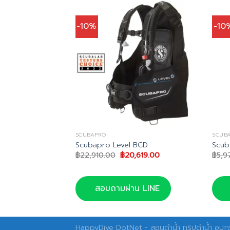
-10%
-10
SCUBAPRO
SCUB
 BCD
Scubapro Level BCD
Scub
nal
Current
Original
Current
075.00
฿
22,910.00
฿
20,619.00
฿
5,9
e
price
price
price
is:
was:
is:
750.00.
฿15,075.00.
฿22,910.00.
฿20,619.00.
น LINE
สอบถามผ่าน LINE
HappyDive DotNet - สอนดำน้ำ ทริปดำน้ำ อุปกร