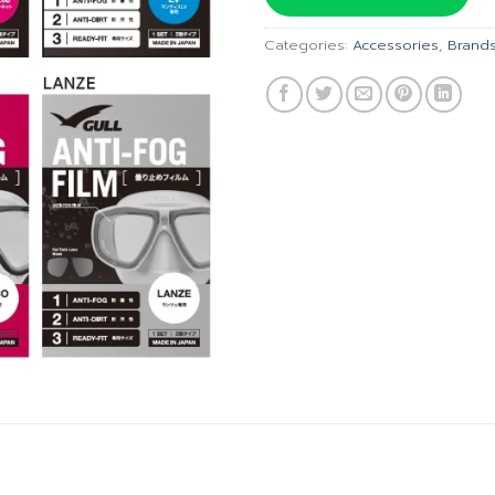
฿490.00
Categories:
Accessories
,
Brand