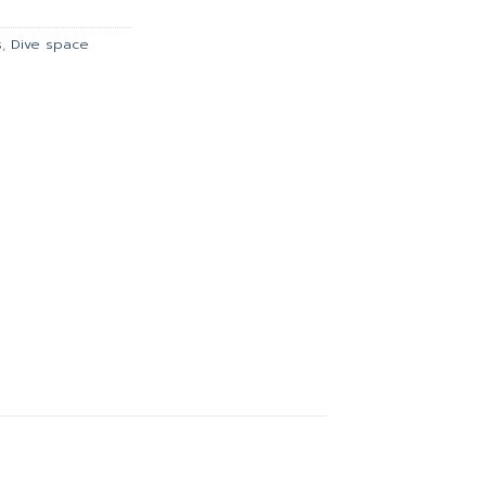
.
฿441.00.
s
,
Dive space