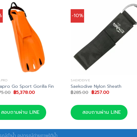
%
-10%
APRO
SAEKODIVE
apro Go Sport Gorilla Fin
Saekodive Nylon Sheath
Original
Current
Original
Current
75.00
฿
5,378.00
฿
285.00
฿
257.00
price
price
price
price
was:
is:
was:
is:
฿5,975.00.
฿5,378.00.
฿285.00.
฿257.00.
สอบถามผ่าน LINE
สอบถามผ่าน LINE
ณ์ดำน้ำ อุปกรณ์ถ่ายภาพใต้น้ำ