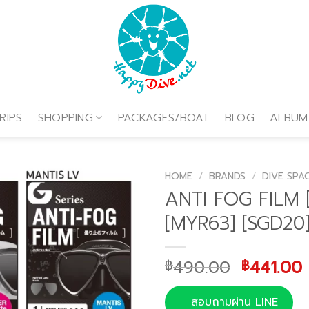
RIPS
SHOPPING
PACKAGES/BOAT
BLOG
ALBUM
HOME
/
BRANDS
/
DIVE SPA
ANTI FOG FILM 
[MYR63] [SGD20
Original
490.00
441.00
฿
฿
price
was:
i
สอบถามผ่าน LINE