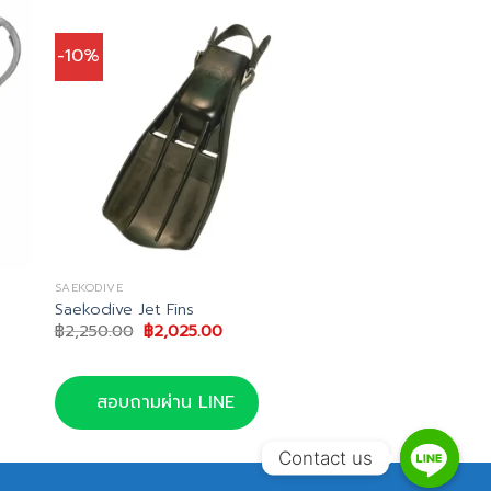
-10%
SAEKODIVE
Saekodive Jet Fins
Original
Current
฿
2,250.00
฿
2,025.00
price
price
was:
is:
฿2,250.00.
฿2,025.00.
สอบถามผ่าน LINE
Contact us