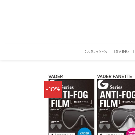
Skip
to
content
COURSES
DIVING T
-10%