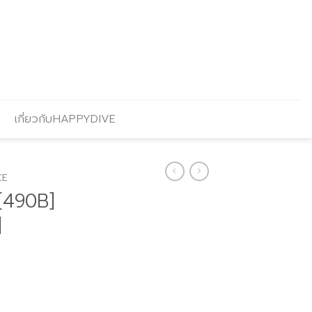
เกี่ยวกับHAPPYDIVE
CE
[490B]
]
Current
price
s: