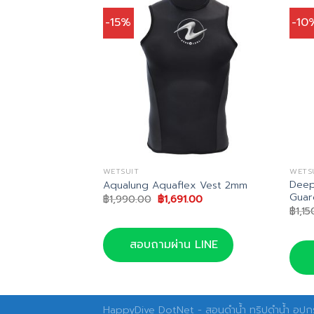
-15%
-10
WETSUIT
WETS
Deep
ts Wetsuit
Aqualung Aquaflex Vest 2mm
Guar
Original
Current
฿
1,990.00
฿
1,691.00
price
price
฿
1,1
was:
is:
฿1,990.00.
฿1,691.00.
น LINE
สอบถามผ่าน LINE
HappyDive DotNet - สอนดำน้ำ ทริปดำน้ำ อุปกร