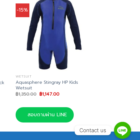
-15%
WETSUIT
Aquasphere Stingray HP Kids
ck
Wetsuit
Original
Current
฿
1,350.00
฿
1,147.00
price
price
was:
is:
฿1,350.00.
฿1,147.00.
สอบถามผ่าน LINE
Contact us