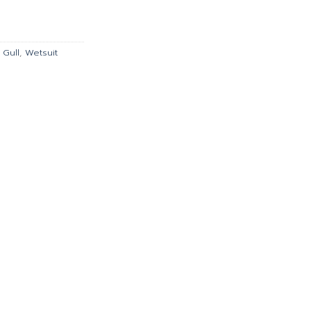
is:
90.00.
฿11,691.00.
,
Gull
,
Wetsuit