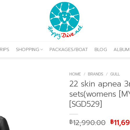
RIPS
SHOPPING
PACKAGES/BOAT
BLOG
ALBUM
HOME
/
BRANDS
/
GULL
22 skin apnea 
sets(womens [MY
[SGD529]
Origi
12,990.00
11,6
฿
฿
price