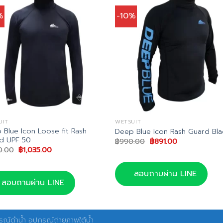
%
-10%
UIT
WETSUIT
 Blue Icon Loose fit Rash
Deep Blue Icon Rash Guard Bla
d UPF 50
Original
Current
฿
990.00
฿
891.00
price
price
Original
Current
50.00
฿
1,035.00
was:
is:
price
price
฿990.00.
฿891.00.
was:
is:
฿1,150.00.
฿1,035.00.
สอบถามผ่าน LINE
สอบถามผ่าน LINE
ณ์ดำน้ำ อุปกรณ์ถ่ายภาพใต้น้ำ