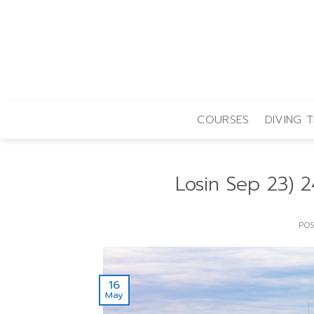
Skip
to
content
COURSES
DIVING T
Losin Sep 23) 2
PO
16
May