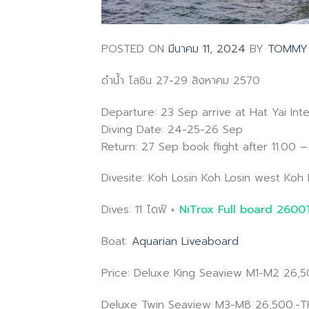
POSTED ON
มีนาคม 11, 2024
BY
TOMMY
ดำน้ำ โลซิน 27-29 สิงหาคม 2570
Departure: 23 Sep arrive at Hat Yai Int
Diving Date: 24-25-26 Sep
Return: 27 Sep book flight after 11.00 –
Divesite: Koh Losin Koh Losin west Koh 
Dives: 11 ไดฟ์ +
NiTrox Full board 260
Boat:
Aquarian Liveaboard
Price: Deluxe King Seaview M1-M2 26,
Deluxe Twin Seaview M3-M8 26,500.-