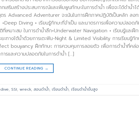
สริมสร้างประสบการณ์และเพิ่มพูนทักษะในการดำน้ำ เพื่อจะได้ดำน้ำได
กสูตร Advanced Adventurer จะเน้นในการฝึกภาคปฏิบัติเป็นหลัก ลงท
 +Deep Diving + เรียนรู้ทักษะที่จำเป็น และมาตรการเพื่อความปลอดภั
ติที่เหมาะสม ในการดำน้ำลึก+Underwater Navigation + เรียนรู้และฝึ
ะยะทางใต้น้ำด้วยการเตะฟิน-Night & Limited Visibility การเรียนรู้ทัก
fect bouyancy ฝึกทักษะ การควบคุมการลอยตัว เพื่อการดำน้ำที่คล่
ิคการและความปลอดภัยในการดำน้ำ […]
CONTINUE READING
→
dive
,
SSI
,
wreck
,
สอนดำน้ำ
,
เรียนดำน้ำ
,
เรียนดำน้ำขั้นสูง