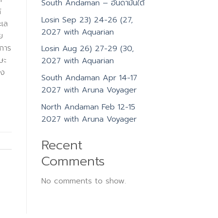
South Andaman – อันดามันใต้
้
Losin Sep 23) 24-26 (27,
ะเล
2027 with Aquarian
ย
กการ
Losin Aug 26) 27-29 (30,
ษะ
2027 with Aquarian
อง
South Andaman Apr 14-17
2027 with Aruna Voyager
North Andaman Feb 12-15
2027 with Aruna Voyager
Recent
Comments
No comments to show.