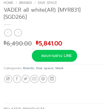
HOME
/
BRANDS
/
DIVE SPACE
VADER all white(AR) [MYR831]
[SGD266]
Original
Current
6,490.00
5,841.00
฿
฿
price
price
was:
is:
สอบถามผ่าน LINE
฿6,490.00.
฿5,841.00.
Categories:
Brands
,
Dive space
,
Mask