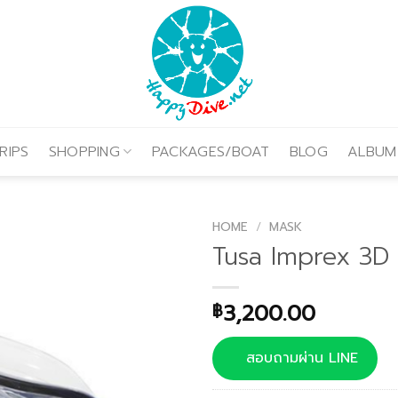
RIPS
SHOPPING
PACKAGES/BOAT
BLOG
ALBUM
HOME
/
MASK
Tusa Imprex 3D
3,200.00
฿
สอบถามผ่าน LINE