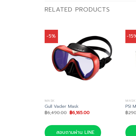
RELATED PRODUCTS
-5%
-15
MASK
MASK
 Mask
Gull Vader Mask
PSI 
nal
Current
Original
Current
91.00
฿
6,490.00
฿
6,165.00
฿
290
price
price
price
is:
was:
is:
0.00.
฿6,791.00.
฿6,490.00.
฿6,165.00.
น LINE
สอบถามผ่าน LINE