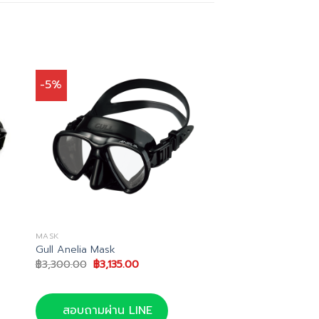
-5%
MASK
Gull Anelia Mask
Original
Current
฿
3,300.00
฿
3,135.00
price
price
was:
is:
฿3,300.00.
฿3,135.00.
สอบถามผ่าน LINE