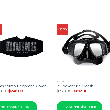
%
-15%
MASK
Mask Strap Neoprene Cover
PSI Adventure ll Mask
Original
Current
Original
Current
.00
฿
246.00
฿
720.00
฿
612.00
price
price
price
price
was:
is:
was:
is:
฿290.00.
฿246.00.
฿720.00.
฿612.00.
สอบถามผ่าน LINE
สอบถามผ่าน LINE