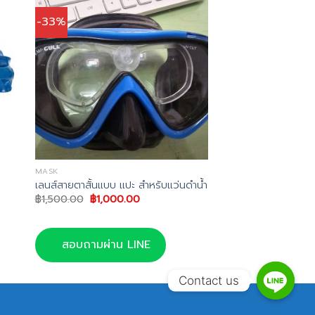
-33%
MASK
เลนส์สายตาสั้นแบบ แปะ สำหรับแว่นดำน้ำ
Original
Current
฿
1,500.00
฿
1,000.00
price
price
was:
is:
฿1,500.00.
฿1,000.00.
สอบถามผ่าน LINE
Contact us