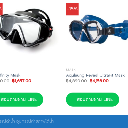
%
-15%
MASK
nfinity Mask
Aqulaung Reveal UltraFit Mask
Original
Current
Original
Current
50.00
฿
1,657.00
฿
4,890.00
฿
4,156.00
price
price
price
price
was:
is:
was:
is:
฿1,950.00.
฿1,657.00.
฿4,890.00.
฿4,156.00.
สอบถามผ่าน LINE
สอบถามผ่าน LINE
ณ์ดำน้ำ อุปกรณ์ถ่ายภาพใต้น้ำ