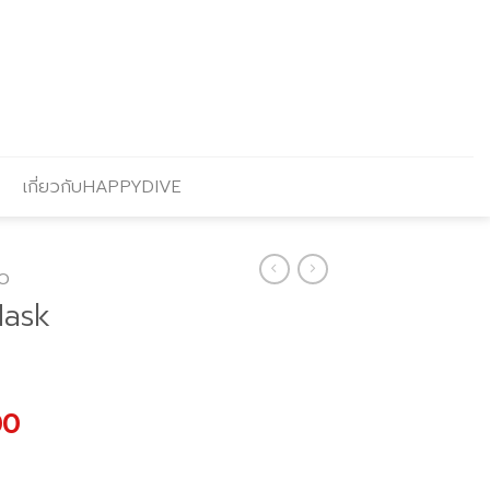
เกี่ยวกับHAPPYDIVE
O
Mask
l
Current
00
price
is: