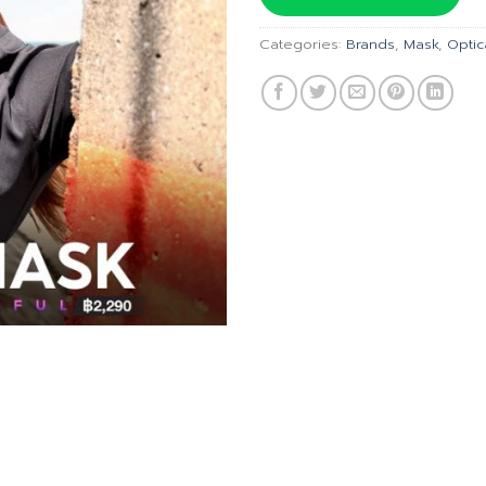
฿2,190.
Categories:
Brands
,
Mask
,
Optic