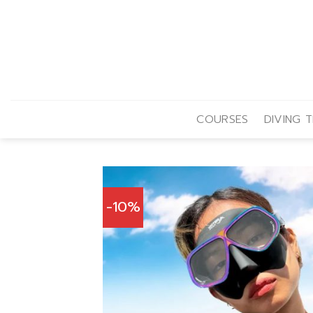
Skip
to
content
COURSES
DIVING T
-10%