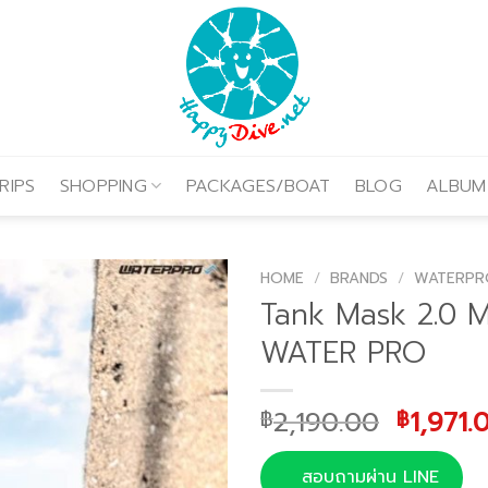
RIPS
SHOPPING
PACKAGES/BOAT
BLOG
ALBUM
HOME
/
BRANDS
/
WATERPR
Tank Mask 2.0 
WATER PRO
Origina
2,190.00
1,971.
฿
฿
price
was:
สอบถามผ่าน LINE