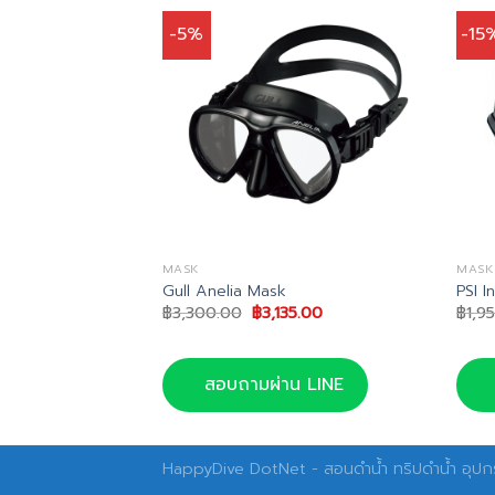
-5%
-15
MASK
MASK
sk
Gull Anelia Mask
PSI I
al
Current
Original
Current
7.00
฿
3,300.00
฿
3,135.00
฿
1,9
price
price
price
is:
was:
is:
0.00.
฿1,997.00.
฿3,300.00.
฿3,135.00.
น LINE
สอบถามผ่าน LINE
HappyDive DotNet - สอนดำน้ำ ทริปดำน้ำ อุปกร