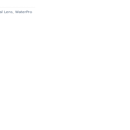
00.
฿1,971.00.
al Lens
,
WaterPro