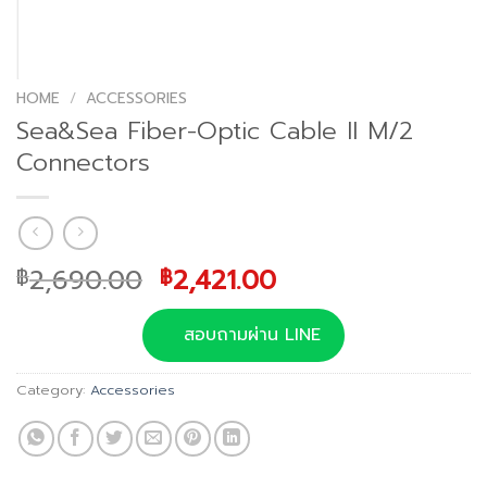
HOME
/
ACCESSORIES
Sea&Sea Fiber-Optic Cable II M/2
Connectors
Original
Current
2,690.00
2,421.00
฿
฿
price
price
was:
is:
สอบถามผ่าน LINE
฿2,690.00.
฿2,421.00.
Category:
Accessories