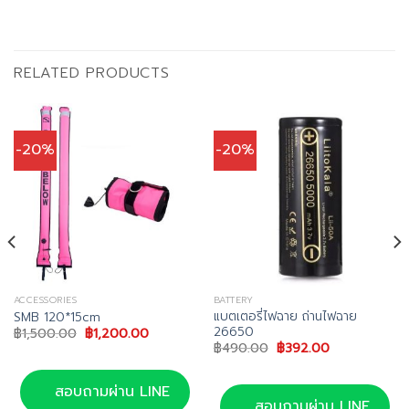
RELATED PRODUCTS
-20%
-20%
ACCESSORIES
BATTERY
แบตเตอรี่ไฟฉาย ถ่านไฟฉาย
SMB 120*15cm
26650
Original
Current
฿
1,500.00
฿
1,200.00
price
price
Original
Current
฿
490.00
฿
392.00
was:
is:
price
price
0.
฿1,500.00.
฿1,200.00.
was:
is:
฿490.00.
฿392.00.
สอบถามผ่าน LINE
สอบถามผ่าน LINE