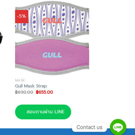
-5%
MASK
Gull Mask Strap
Original
Current
฿
690.00
฿
655.00
price
price
was:
is:
฿690.00.
฿655.00.
สอบถามผ่าน LINE
Contact us