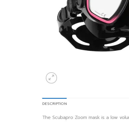
DESCRIPTION
The Scubapro Zoom mask is a low volume