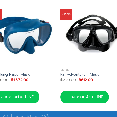
%
-15%
MASK
lung Nabul Mask
PSI Adventure ll Mask
Original
Current
Original
Current
50.00
฿
1,572.00
฿
720.00
฿
612.00
price
price
price
price
was:
is:
was:
is:
฿1,850.00.
฿1,572.00.
฿720.00.
฿612.00.
สอบถามผ่าน LINE
สอบถามผ่าน LINE
ณ์ดำน้ำ อุปกรณ์ถ่ายภาพใต้น้ำ