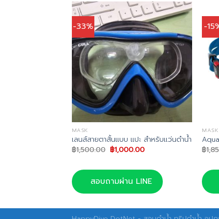
-33%
-15
MASK
MASK
k
เลนส์สายตาสั้นแบบ แปะ สำหรับแว่นดำน้ำ
Aqua
nal
Current
Original
Current
65.00
฿
1,500.00
฿
1,000.00
฿
1,8
price
price
price
is:
was:
is:
0.00.
฿2,365.00.
฿1,500.00.
฿1,000.00.
น LINE
สอบถามผ่าน LINE
HappyDive DotNet - สอนดำน้ำ ทริปดำน้ำ อุปกร