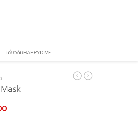
เกี่ยวกับHAPPYDIVE
O
 Mask
l
Current
00
price
is:
00.
฿1,967.00.