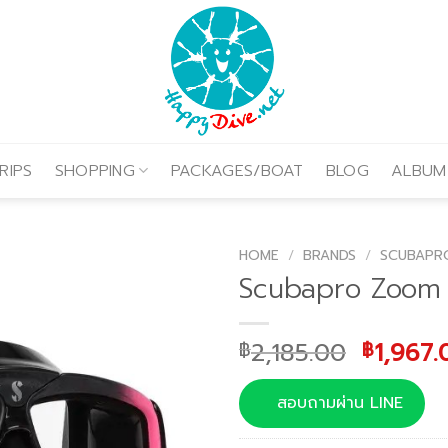
RIPS
SHOPPING
PACKAGES/BOAT
BLOG
ALBUM
HOME
/
BRANDS
/
SCUBAPR
Scubapro Zoom
Origina
2,185.00
1,967.
฿
฿
price
was:
สอบถามผ่าน LINE
฿2,185.