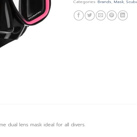
Categories:
Brands
,
Mask
,
Scub
 dual lens mask ideal for all divers.